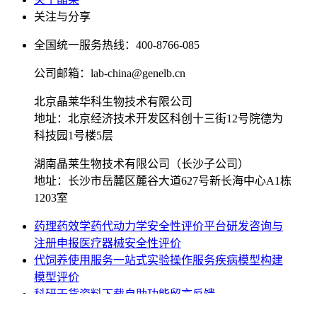
关注与分享
全国统一服务热线：
400-8766-085
公司邮箱：
lab-china@genelb.cn
北京晶莱华科生物技术有限公司
地址：北京经济技术开发区科创十三街12号院德为
科技园1号楼5层
湖南晶莱生物技术有限公司（长沙子公司）
地址：长沙市岳麓区麓谷大道627号新长海中心A1栋
1203室
药理药效学
药代动力学
安全性评价平台
研发咨询与
注册申报
医疗器械安全性评价
代饲养使用服务
一站式实验操作服务
疾病模型构建
模型评价
科研干货
资料下载
自助功能
留言反馈
公司介绍
企业文化
发展历程
公司荣誉
企业新闻