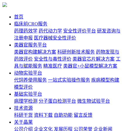
首页
临床前CRO服务
药理药效学
药代动力学
安全性评价平台
研发咨询与
注册申报
医疗器械安全性评价
类器官服务平台
类器官构建解决方案
科研创新技术服务
药物发现与
药效评价
安全性与毒性评价
类器官芯片解决方案
工
具与赋能服务
精准医疗
类器官+小鼠模型解决方案
动物实验平台
代饲养使用服务
一站式实验操作服务
疾病模型构建
模型评价
基础实验平台
病理学检测
分子蛋白检测平台
微生物试验平台
技术资源
科研干货
资料下载
自助功能
留言反馈
关于晶莱
公司介绍
企业文化
发展历程
公司荣誉
企业新闻