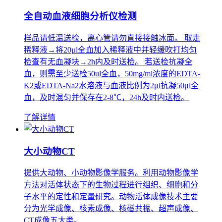
全自动血液细胞分析仪检测
样品请低温送检，离心管请勿直接接触冰面。 取走
稀释液→将20µl全血加入稀释液中并轻缓吹打均匀
检查有无血凝块→2h内及时送检。 若送检抗凝全
血，则需至少送检50ul全血，50mg/ml浓度的EDTA-
K2或EDTA-Na2水溶液与血液比例为2μl抗凝50μl全
血，及时混匀并保存在2-8℃，24h及时内送检。
了解详情
大小动物CT
提供大动物、小动物影像学服务。利用动物影像学
方法对活体状态下的生物过程进行组织、细胞和分
子水平的定性和定量研究。动物活体成像技术主要
分为光学成像、核素成像、核磁共振、超声成像、
CT成像五大类。