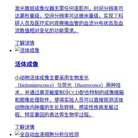
激光散斑成像仪器无需任何造影剂，时间分辨率可
达毫秒量级，空间分辨率可达微米量级，实现了科
研人员及医疗实时观察微血管的血流分布状态及血
流数值相对变化的功能需求。
了解详情
活体成像
小动物活体成像主要采用生物发光
（bioluminescence）与荧光（fluorescence）两种技
术，并通过高灵敏度制冷CCD配合特制的成像暗箱
和图像处理软件，使得实验人员可以直接观测活体
动物体内肿瘤的生长及转移、感染性疾病发展过
程、特定基因的表达等生物学过程。
了解详情