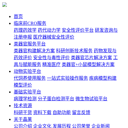
首页
临床前CRO服务
药理药效学
药代动力学
安全性评价平台
研发咨询与
注册申报
医疗器械安全性评价
类器官服务平台
类器官构建解决方案
科研创新技术服务
药物发现与
药效评价
安全性与毒性评价
类器官芯片解决方案
工
具与赋能服务
精准医疗
类器官+小鼠模型解决方案
动物实验平台
代饲养使用服务
一站式实验操作服务
疾病模型构建
模型评价
基础实验平台
病理学检测
分子蛋白检测平台
微生物试验平台
技术资源
科研干货
资料下载
自助功能
留言反馈
关于晶莱
公司介绍
企业文化
发展历程
公司荣誉
企业新闻