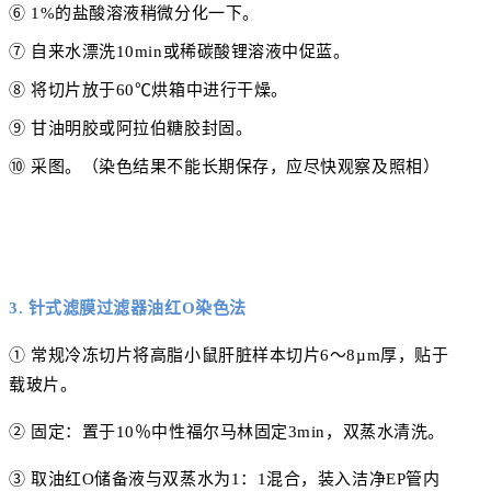
⑥ 1%的盐酸溶液稍微分化一下。
⑦ 自来水漂洗10min或稀碳酸锂溶液中促蓝。
⑧ 将切片放于60℃烘箱中进行干燥。
⑨ 甘油明胶或阿拉伯糖胶封固。
⑩ 采图。（染色结果不能长期保存，应尽快观察及照相）
3. 针式滤膜过滤器油红O染色法
① 常规冷冻切片将高脂小鼠肝脏样本切片6～8µm厚，贴于
载玻片。
② 固定：置于10％中性福尔马林固定3min，双蒸水清洗。
③ 取油红O储备液与双蒸水为1：1混合，装入洁净EP管内