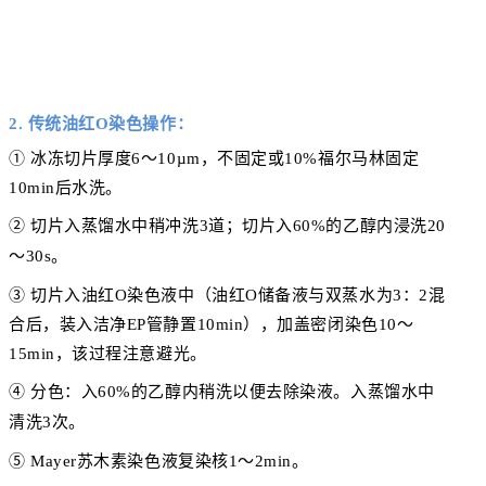
2. 传统油红O染色操作：
① 冰冻切片厚度6～10µm，不固定或10%福尔马林固定
10min后水洗。
② 切片入蒸馏水中稍冲洗3道；
切片入60%的乙醇内浸洗20
～30s。
③ 切片入油红O染色液中（油红O储备液与双蒸水为3：2混
合后，装入洁净EP管静置10min），加盖密闭染色10～
15min，
该过程注意避光。
④ 分色：入60%的乙醇内稍洗以便去除染液。
入蒸馏水中
清洗3次。
⑤ Mayer苏木素染色液复染核1～2min。