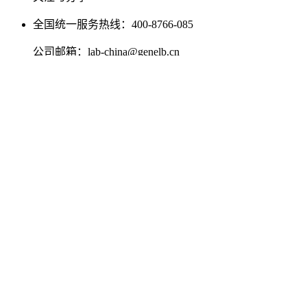
全国统一服务热线：
400-8766-085
公司邮箱：
lab-china@genelb.cn
北京晶莱华科生物技术有限公司
地址：北京经济技术开发区科创十三街12号院德为
科技园1号楼5层
湖南晶莱生物技术有限公司（长沙子公司）
地址：长沙市岳麓区麓谷大道627号新长海中心A1栋
1203室
药理药效学
药代动力学
安全性评价平台
研发咨询与
注册申报
医疗器械安全性评价
代饲养使用服务
一站式实验操作服务
疾病模型构建
模型评价
科研干货
资料下载
自助功能
留言反馈
公司介绍
企业文化
发展历程
公司荣誉
企业新闻