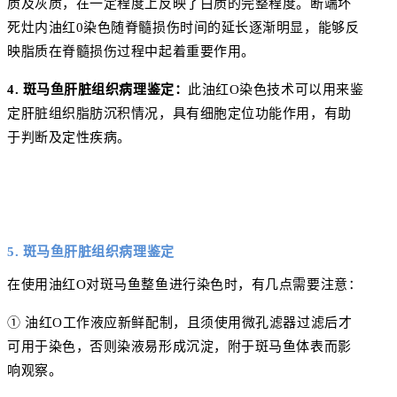
质及灰质，在一定程度上反映了白质的完整程度。断端坏
死灶内油红0染色随脊髓损伤时间的延长逐渐明显，能够反
映脂质在脊髓损伤过程中起着重要作用。
4. 斑马鱼肝脏组织病理鉴定：
此油红O染色技术可以用来鉴
定肝脏组织脂肪沉积情况，具有细胞定位功能作用，有助
于判断及定性疾病。
5. 斑马鱼肝脏组织病理鉴定
在使用油红O对斑马鱼整鱼进行染色时，有几点需要注意：
① 油红O工作液应新鲜配制，且须使用微孔滤器过滤后才
可用于染色，否则染液易形成沉淀，附于斑马鱼体表而影
响观察。