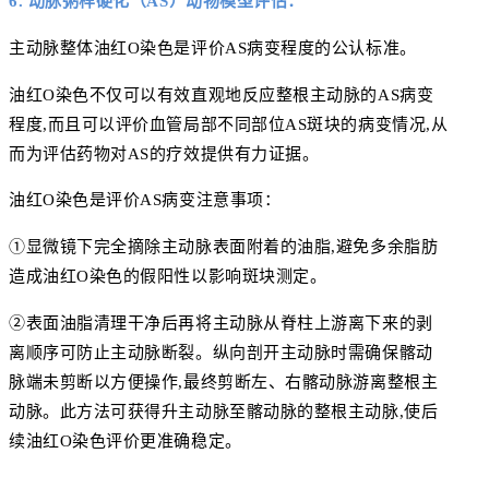
6. 动脉粥样硬化（AS）动物模型评估：
主动脉整体油红O染色是评价AS病变程度的公认标准。
油红O染色不仅可以有效直观地反应整根主动脉的AS病变
程度,而且可以评价血管局部不同部位AS斑块的病变情况,从
而为评估药物对AS的疗效提供有力证据。
油红O染色是评价AS病变注意事项：
①显微镜下完全摘除主动脉表面附着的油脂,避免多余脂肪
造成油红O染色的假阳性以影响斑块测定。
②表面油脂清理干净后再将主动脉从脊柱上游离下来的剥
离顺序可防止主动脉断裂。纵向剖开主动脉时需确保髂动
脉端未剪断以方便操作,最终剪断左、右髂动脉游离整根主
动脉。此方法可获得升主动脉至髂动脉的整根主动脉,使后
续油红O染色评价更准确稳定。