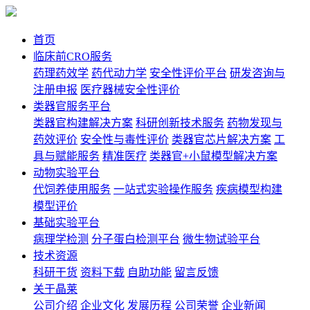
首页
临床前CRO服务
药理药效学
药代动力学
安全性评价平台
研发咨询与
注册申报
医疗器械安全性评价
类器官服务平台
类器官构建解决方案
科研创新技术服务
药物发现与
药效评价
安全性与毒性评价
类器官芯片解决方案
工
具与赋能服务
精准医疗
类器官+小鼠模型解决方案
动物实验平台
代饲养使用服务
一站式实验操作服务
疾病模型构建
模型评价
基础实验平台
病理学检测
分子蛋白检测平台
微生物试验平台
技术资源
科研干货
资料下载
自助功能
留言反馈
关于晶莱
公司介绍
企业文化
发展历程
公司荣誉
企业新闻