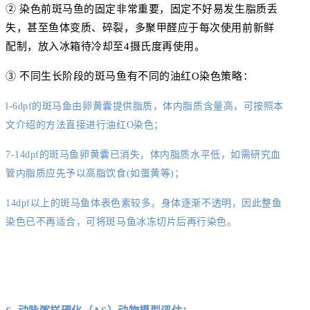
② 染色前斑马鱼的固定非常重要，固定不好易发生脂质丢
失，甚至鱼体变质、碎裂，多聚甲醛应于每次使用前新鲜
配制，放入冰箱待冷却至4摄氏度再使用。
③ 不同生长阶段的斑马鱼有不同的油红O染色策略：
l-6dpf的斑马鱼由卵黄囊提供脂质，体内脂质含量高，可按照本
文介绍的方法直接进行油红O染色；
7-14dpf的斑马鱼卵黄囊已消失，体内脂质水平低，如需研究血
管内脂质应先予以高脂饮食(如蛋黄等)；
14dpf以上的斑马鱼体表色素较多，身体逐渐不透明，因此整鱼
染色已不再适合，可将斑马鱼冰冻切片后再行染色。