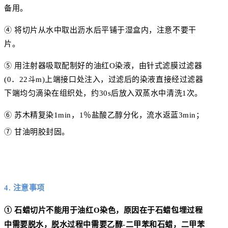
备用。
④ 将切片从水中取出沥水后平铺于湿盒内，注意不要干
片。
⑤ 用注射器吸取配制好的油红O染液，由针式滤膜过滤器
(0．22斗m)上端接口处注入，过滤后的染液直接经过滤器
下端均匀滴染在组织处，约30s后放入双蒸水中清洗1次。
⑥ 苏木精复染1min，1％盐酸乙醇分化，流水返蓝3min；
⑦ 甘油明胶封固。
4. 注意事项
① 石蜡切片不能用于油红O染色，原因在于石蜡包埋过程
中需要脱水，脱水过程中需要乙醇-二甲苯和石蜡，二甲苯